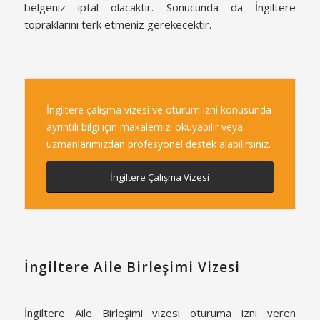
belgeniz iptal olacaktır. Sonucunda da İngiltere
topraklarını terk etmeniz gerekecektir.
İngiltere çalışma vizesi ve oturum izni konusunda
ayrıntılı bilgi için makalemizi okuyabilir veya
uzmanlarımızdan profesyonel destek alabilirsiniz.
İngiltere Çalışma Vizesi
İngiltere Aile Birleşimi Vizesi
İngiltere Aile Birleşimi vizesi oturuma izni veren