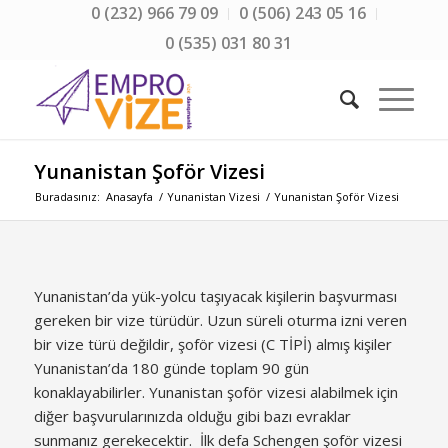
0 (232) 966 79 09
0 (506) 243 05 16
0 (535) 031 80 31
Yunanistan Şoför Vizesi
Buradasınız:
Anasayfa
/
Yunanistan Vizesi
/
Yunanistan Şoför Vizesi
Yunanistan’da yük-yolcu taşıyacak kişilerin başvurması
gereken bir vize türüdür. Uzun süreli oturma izni veren
bir vize türü değildir, şoför vizesi (C TİPİ) almış kişiler
Yunanistan’da 180 günde toplam 90 gün
konaklayabilirler. Yunanistan şoför vizesi alabilmek için
diğer başvurularınızda olduğu gibi bazı evraklar
sunmanız gerekecektir. ​ İlk defa Schengen şoför vizesi