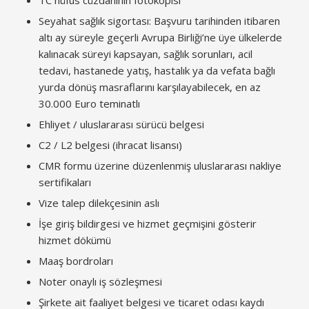
TC nüfus cüzdanının fotokopisi
Seyahat sağlık sigortası: Başvuru tarihinden itibaren
altı ay süreyle geçerli Avrupa Birliği’ne üye ülkelerde
kalınacak süreyi kapsayan, sağlık sorunları, acil
tedavi, hastanede yatış, hastalık ya da vefata bağlı
yurda dönüş masraflarını karşılayabilecek, en az
30.000 Euro teminatlı
Ehliyet / uluslararası sürücü belgesi
C2 / L2 belgesi (ihracat lisansı)
CMR formu üzerine düzenlenmiş uluslararası nakliye
sertifikaları
Vize talep dilekçesinin aslı
İşe giriş bildirgesi ve hizmet geçmişini gösterir
hizmet dökümü
Maaş bordroları
Noter onaylı iş sözleşmesi
Şirkete ait faaliyet belgesi ve ticaret odası kaydı