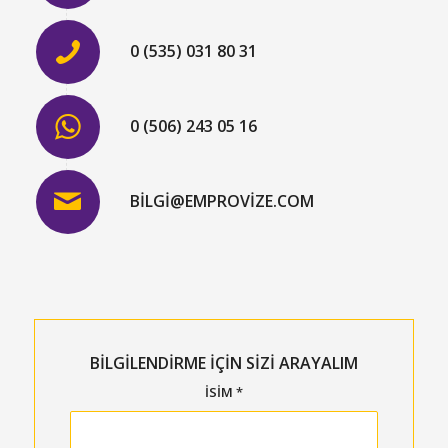
0 (535) 031 80 31
0 (506) 243 05 16
BILGI@EMPROVIZE.COM
BİLGİLENDİRME İÇİN SİZİ ARAYALIM
İSIM
*