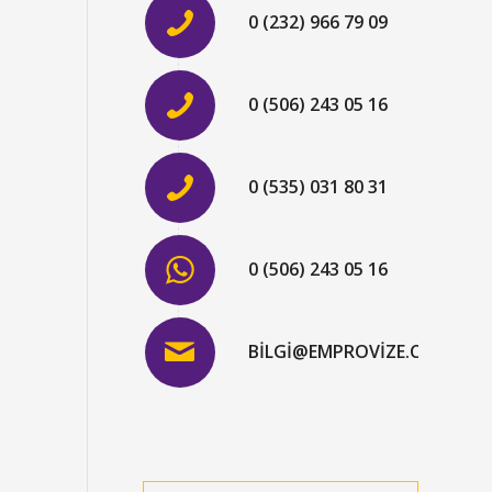
0 (232) 966 79 09
0 (506) 243 05 16
0 (535) 031 80 31
0 (506) 243 05 16
BILGI@EMPROVIZE.COM