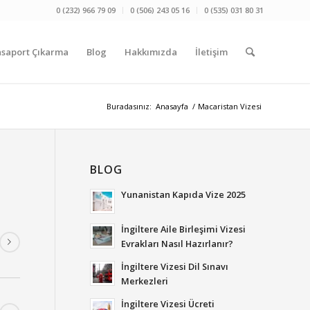
0 (232) 966 79 09
0 (506) 243 05 16
0 (535) 031 80 31
asaport Çıkarma
Blog
Hakkımızda
İletişim
Buradasınız:
Anasayfa
/
Macaristan Vizesi
BLOG
Yunanistan Kapıda Vize 2025
İngiltere Aile Birleşimi Vizesi
Evrakları Nasıl Hazırlanır?
İngiltere Vizesi Dil Sınavı
Merkezleri
İngiltere Vizesi Ücreti