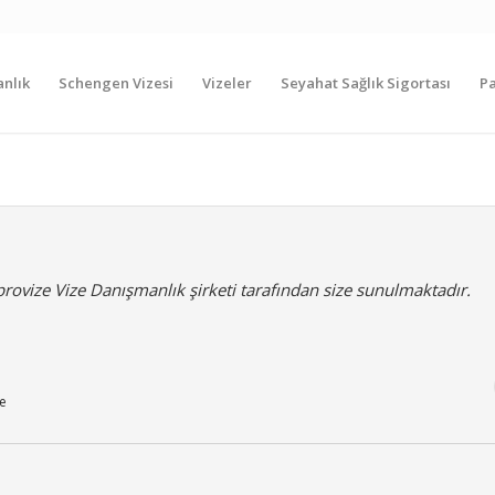
nlık
Schengen Vizesi
Vizeler
Seyahat Sağlık Sigortası
P
rovize Vize Danışmanlık şirketi tarafından size sunulmaktadır.
ze